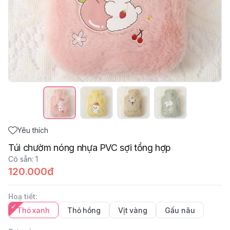
Yêu thích
Túi chườm nóng nhựa PVC sợi tổng hợp
Có sẵn
:
1
120.000đ
Hoạ tiết
:
Thỏ xanh
Thỏ hồng
Vịt vàng
Gấu nâu