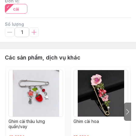
Đơn vị
:
cái
Số lượng
Các sản phẩm, dịch vụ khác
Ghim cài thâu lưng
Ghim cài hoa
quần/vay