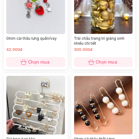
Ghim cài thâu lưng quần/vay
Trái châu trang trí giáng sinh
nhiều chi tiết
42.000đ
300.000đ
Chọn mua
Chọn mua
Giá treo kẹp tóc
Ghim cài thâu thắt lưng