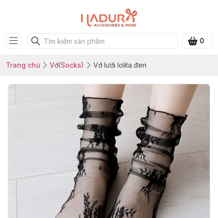
0
Trang chủ
Vớ(Socks)
Vớ lưới lolita đen