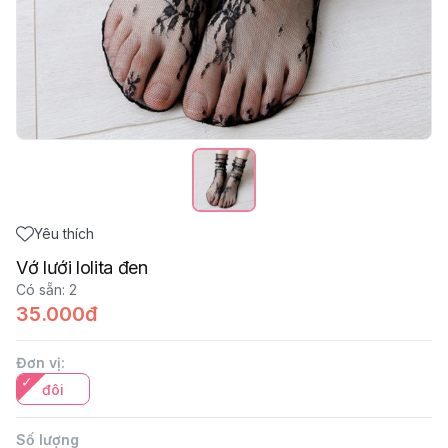
Yêu thích
Vớ lưới lolita đen
Có sẵn
:
2
35.000đ
Đơn vị
:
đôi
Số lượng