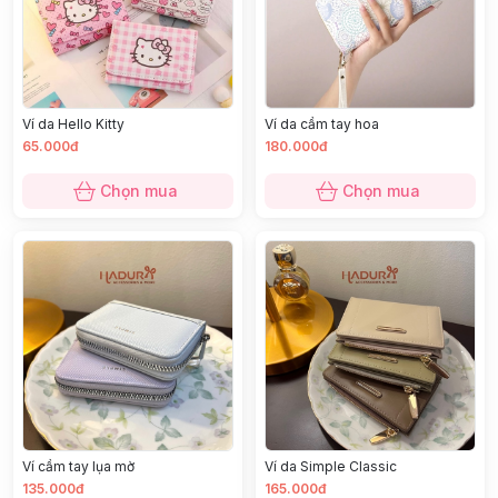
Ví da Hello Kitty
Ví da cầm tay hoa
65.000đ
180.000đ
Chọn mua
Chọn mua
Ví cầm tay lụa mờ
Ví da Simple Classic
135.000đ
165.000đ