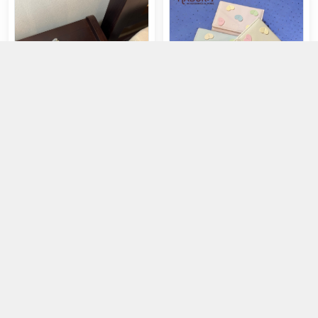
Ví da dài Jean 2 ngăn
Ví da tim cầu vòng
185.000đ
115.000đ
Chọn mua
Chọn mua