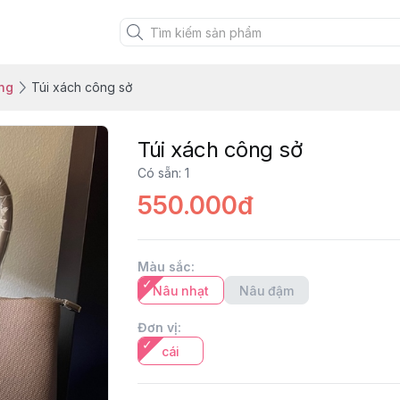
ang
Túi xách công sở
Túi xách công sở
Có sẵn
:
1
550.000đ
Màu sắc
:
Nâu nhạt
Nâu đậm
Đơn vị
:
cái