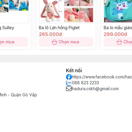
g Sulley
Ba lô Lợn hồng Piglet
Ba lo mẫu giáo
265.000đ
299.000đ
ọn mua
Chọn mua
Chọ
Kết nối
https://www.facebook.com/had
088 823 2233
hadura.cskh@gmail.com
Minh - Quận Gò Vấp