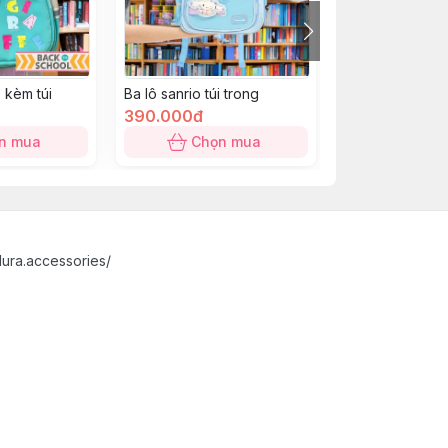
 kèm túi
Ba lô sanrio túi trong
Ba lô khủng lo
390.000đ
350.000đ
n mua
Chọn mua
Chọn
ura.accessories/