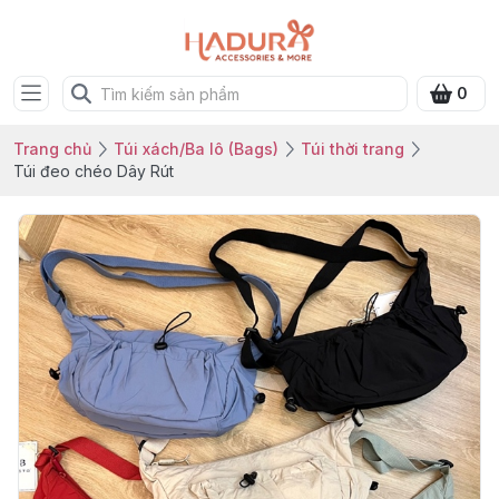
0
Trang chủ
Túi xách/Ba lô (Bags)
Túi thời trang
Túi đeo chéo Dây Rút