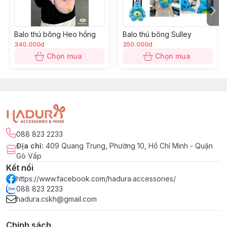
Balo thú bông Heo hồng
Balo thú bông Sulley
340.000đ
350.000đ
Chọn mua
Chọn mua
088 823 2233
Địa chỉ
:
409 Quang Trung, Phường 10, Hồ Chí Minh - Quận
Gò Vấp
Kết nối
https://www.facebook.com/hadura.accessories/
088 823 2233
hadura.cskh@gmail.com
Chính sách