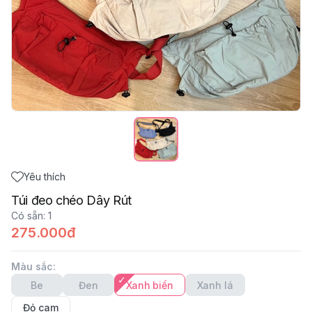
Yêu thích
Túi đeo chéo Dây Rút
Có sẵn
:
1
275.000đ
Màu sắc
:
Be
Đen
Xanh biển
Xanh lá
Đỏ cam