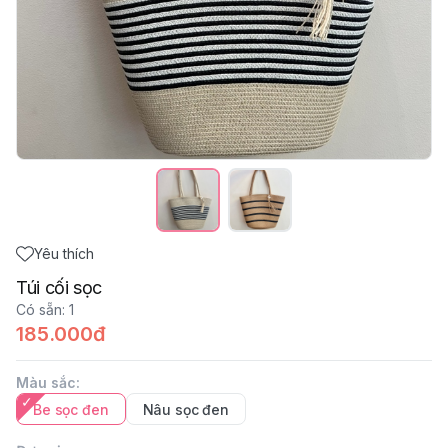
Yêu thích
Túi cối sọc
Có sẵn
:
1
185.000đ
Màu sắc
:
Be sọc đen
Nâu sọc đen