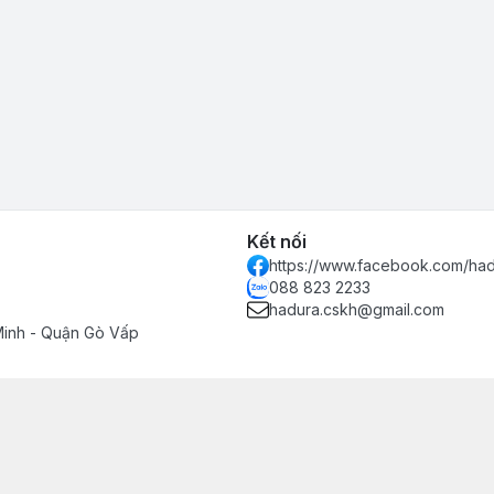
Kết nối
https://www.facebook.com/had
088 823 2233
hadura.cskh@gmail.com
Minh - Quận Gò Vấp