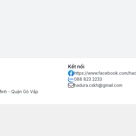
Kết nối
https://www.facebook.com/had
088 823 2233
hadura.cskh@gmail.com
Minh - Quận Gò Vấp