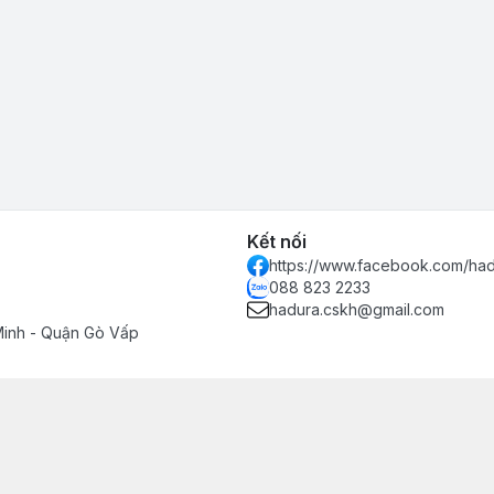
Kết nối
https://www.facebook.com/had
088 823 2233
hadura.cskh@gmail.com
Minh - Quận Gò Vấp