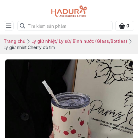
0
Trang chủ
Ly giữ nhiệt/ Ly sứ/ Bình nước (Glass/Bottles)
Ly giữ nhiệt Cherry đỏ tim