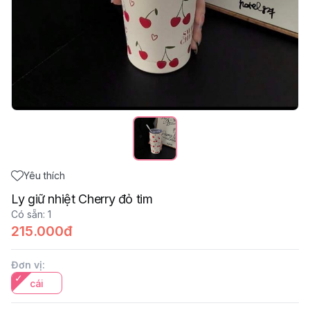
Yêu thích
Ly giữ nhiệt Cherry đỏ tim
Có sẵn
:
1
215.000đ
Đơn vị
:
cái