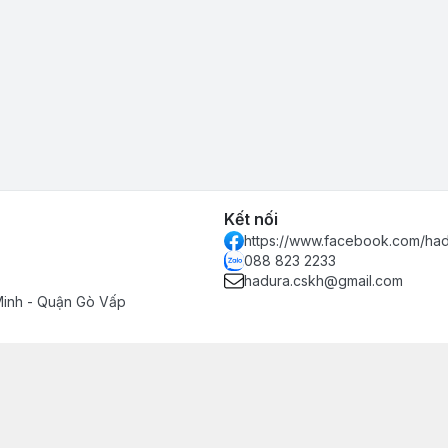
Kết nối
https://www.facebook.com/had
088 823 2233
hadura.cskh@gmail.com
Minh - Quận Gò Vấp