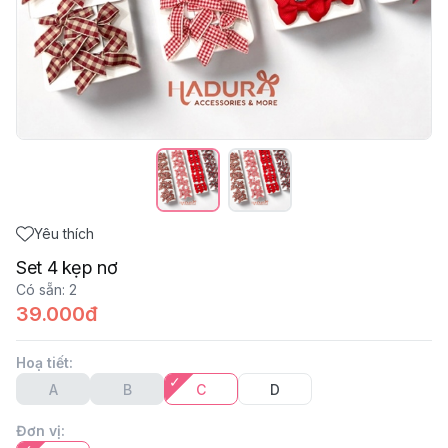
Yêu thích
Set 4 kẹp nơ
Có sẵn
:
2
39.000đ
Hoạ tiết
:
A
B
C
D
Đơn vị
: