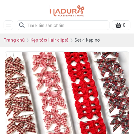
0
Trang chủ
Kẹp tóc(Hair clips)
Set 4 kẹp nơ