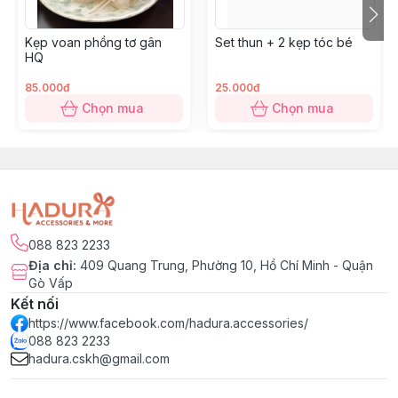
Kẹp voan phồng tơ gân
Set thun + 2 kẹp tóc bé
HQ
85.000đ
25.000đ
Chọn mua
Chọn mua
088 823 2233
Địa chỉ
:
409 Quang Trung, Phường 10, Hồ Chí Minh - Quận
Gò Vấp
Kết nối
https://www.facebook.com/hadura.accessories/
088 823 2233
hadura.cskh@gmail.com