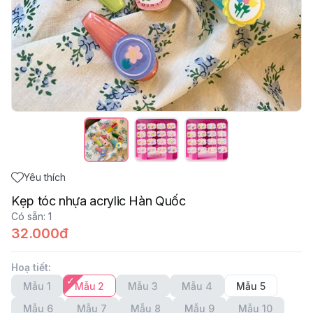
Yêu thích
Kẹp tóc nhựa acrylic Hàn Quốc
Có sẵn
:
1
32.000đ
Hoạ tiết
:
Mẫu 1
Mẫu 2
Mẫu 3
Mẫu 4
Mẫu 5
Mẫu 6
Mẫu 7
Mẫu 8
Mẫu 9
Mẫu 10