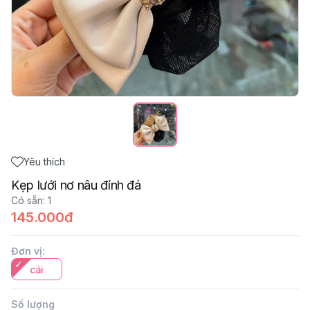
Yêu thích
Kẹp lưới nơ nâu đính đá
Có sẵn
:
1
145.000đ
Đơn vị
:
cái
Số lượng