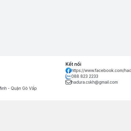
Kết nối
https://www.facebook.com/had
088 823 2233
hadura.cskh@gmail.com
Minh - Quận Gò Vấp