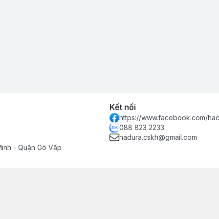
Kết nối
https://www.facebook.com/had
088 823 2233
hadura.cskh@gmail.com
Minh - Quận Gò Vấp