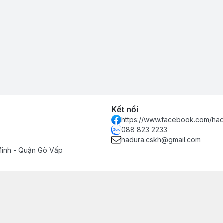
Kết nối
https://www.facebook.com/had
088 823 2233
hadura.cskh@gmail.com
Minh - Quận Gò Vấp