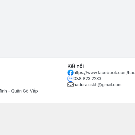
Kết nối
https://www.facebook.com/had
088 823 2233
hadura.cskh@gmail.com
Minh - Quận Gò Vấp