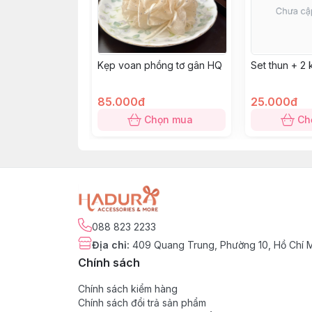
Kẹp voan phồng tơ gân HQ
Set thun + 2 
85.000đ
25.000đ
Chọn mua
Ch
088 823 2233
Địa chỉ
:
409 Quang Trung, Phường 10, Hồ Chí 
Chính sách
Chính sách kiểm hàng
Chính sách đổi trả sản phẩm