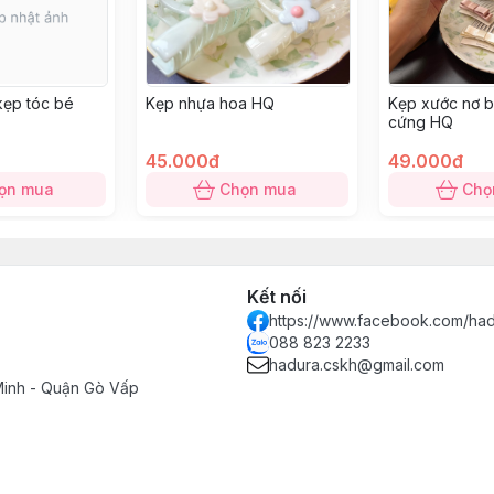
kẹp tóc bé
Kẹp nhựa hoa HQ
Kẹp xước nơ 
cứng HQ
45.000đ
49.000đ
ọn mua
Chọn mua
Chọ
Kết nối
https://www.facebook.com/had
088 823 2233
hadura.cskh@gmail.com
Minh - Quận Gò Vấp