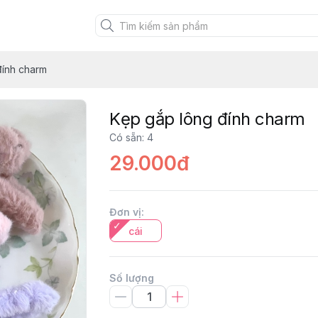
đính charm
Kẹp gắp lông đính charm
Có sẵn
:
4
29.000đ
Đơn vị
:
cái
Số lượng