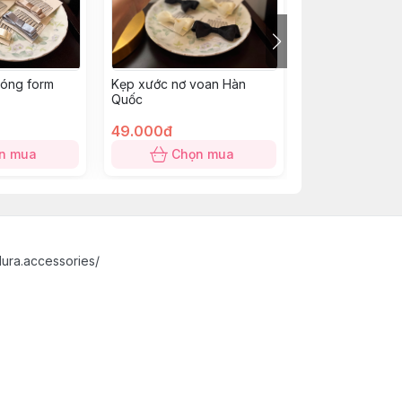
bóng form
Kẹp xước nơ voan Hàn
Kẹp xước nơ đ
Quốc
49.000đ
37.000đ
n mua
Chọn mua
Chọn
ura.accessories/