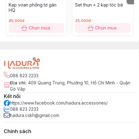
Kẹp voan phồng tơ gân
Set thun + 2 kẹp tóc bé
HQ
85.000đ
25.000đ
Chọn mua
Chọn mua
088 823 2233
Địa chỉ
:
409 Quang Trung, Phường 10, Hồ Chí Minh - Quận
Gò Vấp
Kết nối
https://www.facebook.com/hadura.accessories/
088 823 2233
hadura.cskh@gmail.com
Chính sách