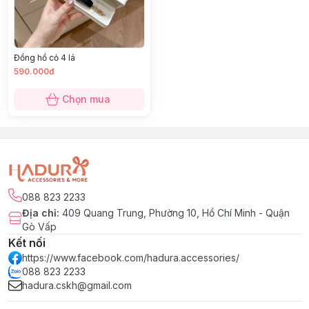
Đồng hồ cỏ 4 lá
590.000đ
Chọn mua
088 823 2233
Địa chỉ
:
409 Quang Trung, Phường 10, Hồ Chí Minh - Quận
Gò Vấp
Kết nối
https://www.facebook.com/hadura.accessories/
088 823 2233
hadura.cskh@gmail.com