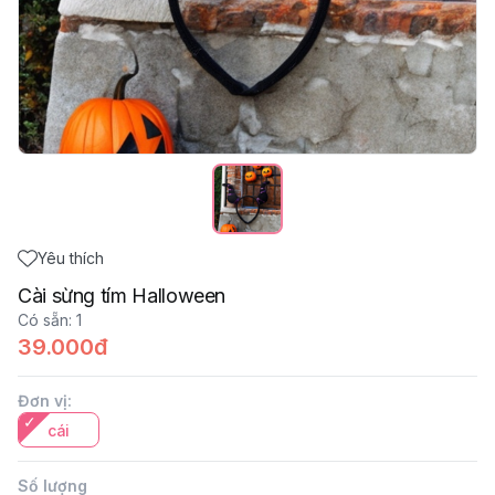
Yêu thích
Cài sừng tím Halloween
Có sẵn
:
1
39.000đ
Đơn vị
:
cái
Số lượng