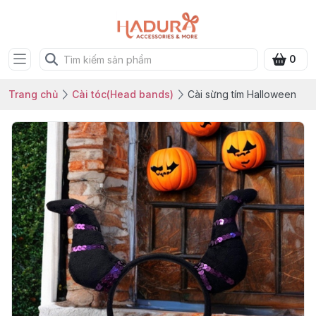
0
Trang chủ
Cài tóc(Head bands)
Cài sừng tím Halloween