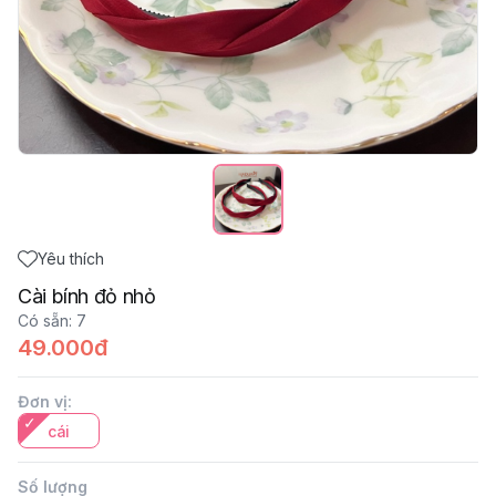
Yêu thích
Cài bính đỏ nhỏ
Có sẵn
:
7
49.000đ
Đơn vị
:
cái
Số lượng