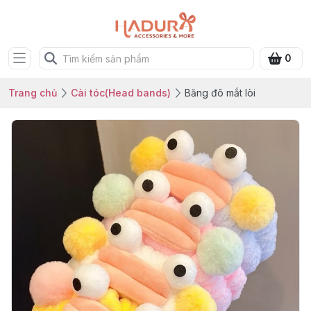
0
Trang chủ
Cài tóc(Head bands)
Băng đô mắt lòi