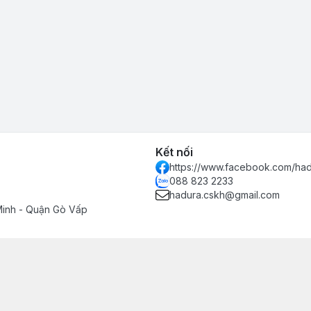
Kết nối
https://www.facebook.com/had
088 823 2233
hadura.cskh@gmail.com
Minh - Quận Gò Vấp