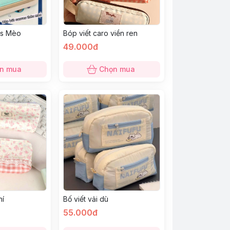
as Mèo
Bóp viết caro viền ren
49.000đ
n mua
Chọn mua
hí
Bố viết vải dù
55.000đ