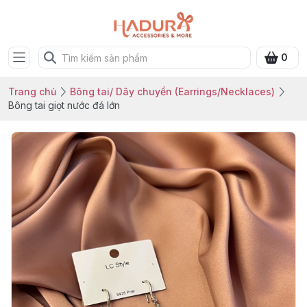
0
Trang chủ
Bông tai/ Dây chuyền (Earrings/Necklaces)
Bông tai giọt nước đá lớn