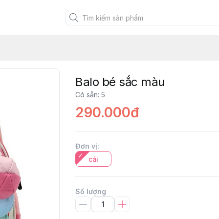
Balo bé sắc màu
Có sẵn
:
5
290.000đ
Đơn vị
:
cái
Số lượng