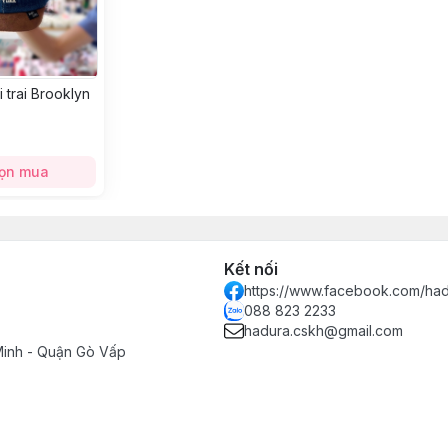
 trai Brooklyn
ọn mua
Kết nối
https://www.facebook.com/had
088 823 2233
hadura.cskh@gmail.com
Minh - Quận Gò Vấp